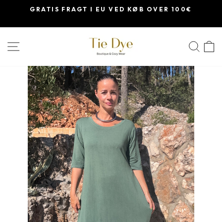
Skip
GRATIS FRAGT I EU VED KØB OVER 100€
til
indhold
SØ