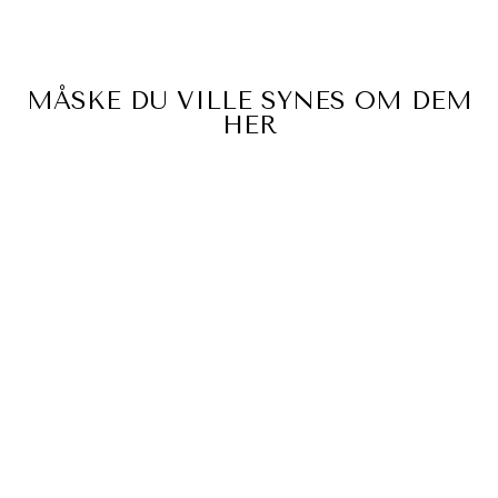
facebook
MÅSKE DU VILLE SYNES OM DEM
HER
Udsalg
OLIVE TIE DYE
KJOLE