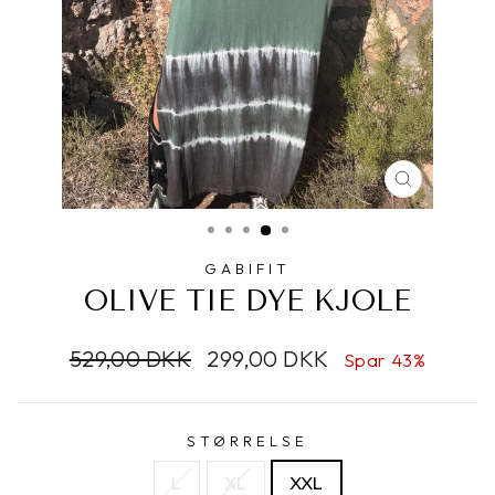
LUK
GABIFIT
OLIVE TIE DYE KJOLE
Udsalgspris
529,00 DKK
299,00 DKK
Spar 43%
STØRRELSE
L
XL
XXL