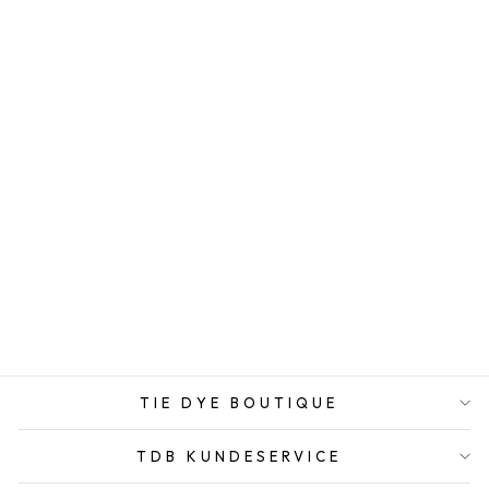
KIMONO - TIE
DYE GLOW -
ONE SIZE
KTPKGARMENT
649,00 DKK
TIE DYE BOUTIQUE
TDB KUNDESERVICE