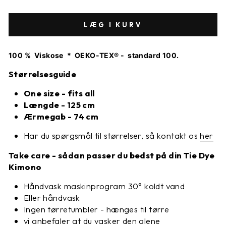
LÆG I KURV
100 % Viskose * OEKO-TEX® - standard 100.
Størrelsesguide
One size - fits all
Længde - 125 cm
Ærmegab - 74 cm
Har du spørgsmål til størrelser, så kontakt os
her
Take care - sådan passer du bedst på din Tie Dye
Kimono
Håndvask maskinprogram 30
° koldt vand
Eller håndvask
Ingen tørretumbler - hænges til tørre
vi anbefaler at du vasker den alene