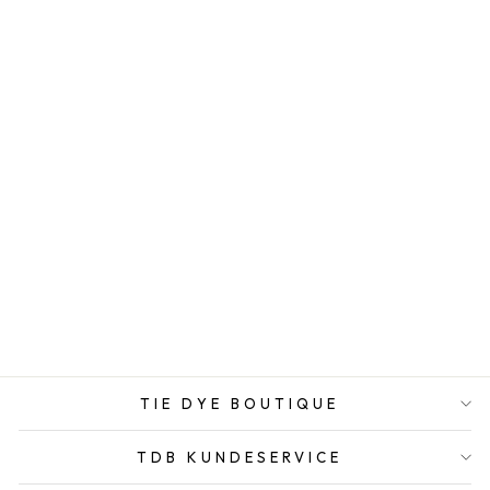
KIMONO - TIE
DYE BLOOM -
ONE SIZE
KTPKGARMENT
649,00 DKK
TIE DYE BOUTIQUE
TDB KUNDESERVICE