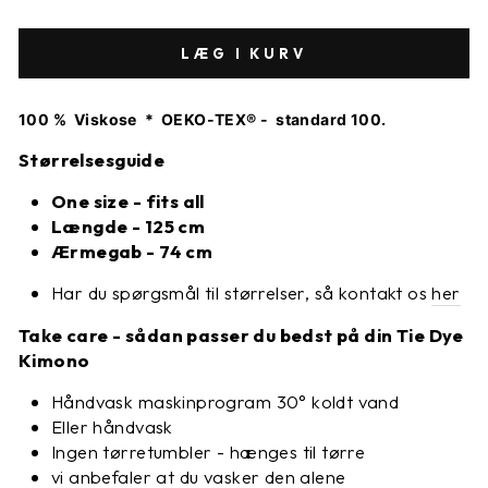
LÆG I KURV
100 % Viskose * OEKO-TEX® - standard 100.
Størrelsesguide
One size - fits all
Længde - 125 cm
Ærmegab - 74 cm
Har du spørgsmål til størrelser, så kontakt os
her
Take care - sådan passer du bedst på din Tie Dye
Kimono
Håndvask maskinprogram 30
° koldt vand
Eller håndvask
Ingen tørretumbler - hænges til tørre
vi anbefaler at du vasker den alene