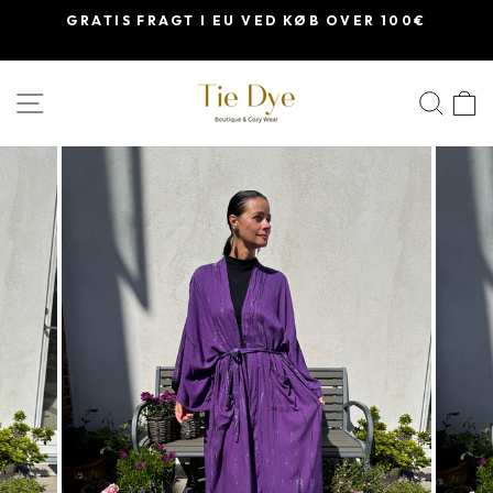
Skip
GRATIS FRAGT I EU VED KØB OVER 100€
til
indhold
SØ