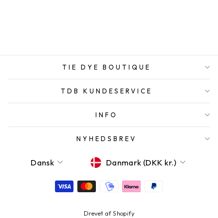
ONE SIZE
KTPKGARMENT
649,00 DKK
TIE DYE BOUTIQUE
TDB KUNDESERVICE
INFO
NYHEDSBREV
SPROG
VALUTA
Dansk
Danmark (DKK kr.)
Drevet af Shopify