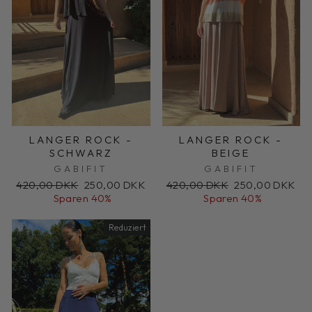
LANGER ROCK -
LANGER ROCK -
SCHWARZ
BEIGE
GABIFIT
GABIFIT
Normaler
Sonderpreis
Normaler
Sonderpreis
420,00 DKK
250,00 DKK
420,00 DKK
250,00 DKK
Preis
Preis
Sparen 40%
Sparen 40%
Reduziert