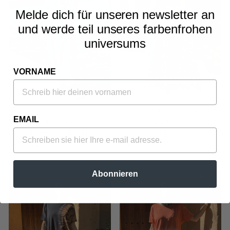
Melde dich für unseren newsletter an
und werde teil unseres farbenfrohen
universums
VORNAME
KAFTAN - AUREVA -
LANGER ROCK -
EMAIL
ONE SIZE
LEOPARD
KTPKGARMENT
GABIFIT
Normaler
Sonderpreis
Normaler
Sonderpreis
699,00 DKK
499,00 DKK
420,00 DKK
250,00 DKK
Preis
Preis
Sparen 29%
Sparen 40%
Abonnieren
Reduziert
Reduziert