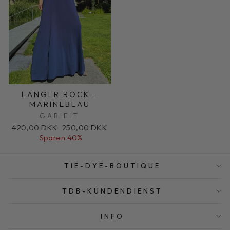
LANGER ROCK -
MARINEBLAU
GABIFIT
Normaler
Sonderpreis
420,00 DKK
250,00 DKK
Preis
Sparen 40%
TIE-DYE-BOUTIQUE
TDB-KUNDENDIENST
INFO