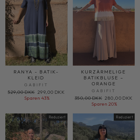
RANYA - BATIK-
KURZÄRMELIGE
KLEID
BATIKBLUSE –
ORANGE
GABIFIT
GABIFIT
Normaler
Sonderpreis
529,00 DKK
299,00 DKK
Preis
Normaler
Sonderpreis
Sparen 43%
350,00 DKK
280,00 DKK
Preis
Sparen 20%
Reduziert
Reduziert