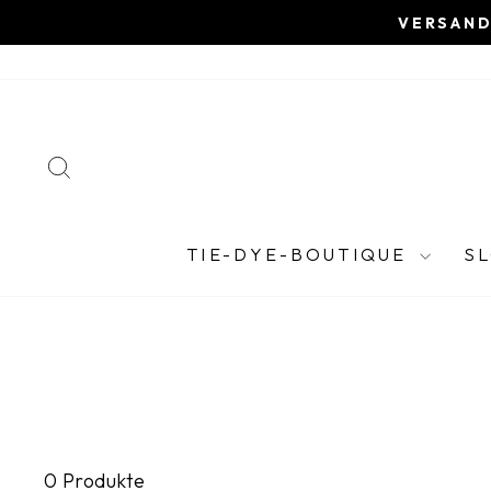
Direkt
SCHWEDEN VERS
zum
Inhalt
SUCHE
TIE-DYE-BOUTIQUE
S
0 Produkte