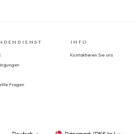
NDENDIENST
INFO
z
Kontaktieren Sie uns
ingungen
ellte Fragen
SPRACHE
WÄHRUNG
Deutsch
Dänemark (DKK kr.)