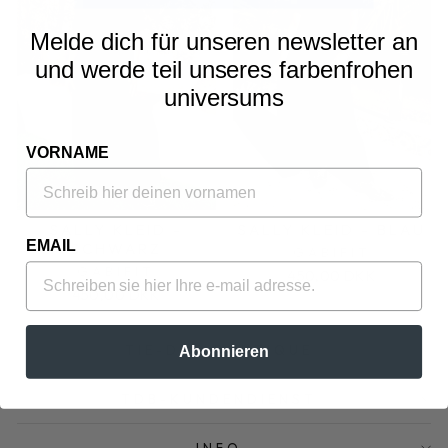
Melde dich für unseren newsletter an
und werde teil unseres farbenfrohen
universums
VORNAME
SALLY KLEID -
SALLY KLEID - BLAU
EMAIL
SCHWARZ
GABIFIT
GABIFIT
450,00 DKK
450,00 DKK
TIE-DYE-BOUTIQUE
Abonnieren
TDB-KUNDENDIENST