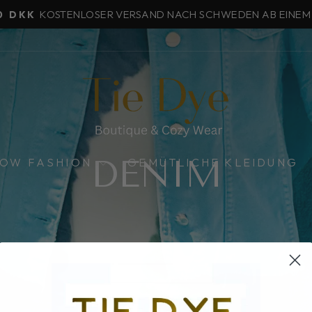
KOSTENLOSER VERSAND NACH SCHWEDEN AB EINEM
0 DKK
Pause
Diashow
DENIM
LOW FASHION
GEMÜTLICHE KLEIDUNG