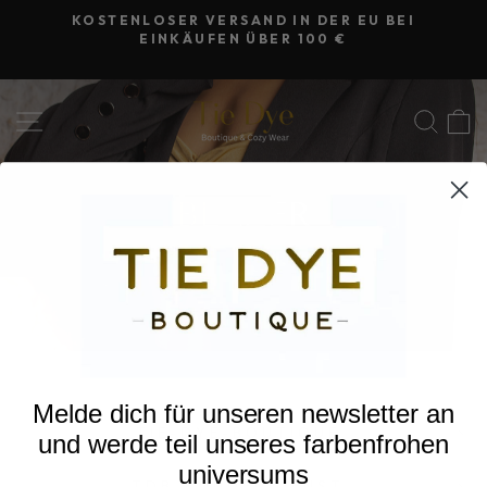
Direkt
KOSTENLOSER VERSAND IN DER EU BEI
zum
EINKÄUFEN ÜBER 100 €
Pause
Inhalt
Diashow
SEITENNAVIGATION
SUC
BLAZER
Melde dich für unseren newsletter an
TIE-DYE-BOUTIQUE
und werde teil unseres farbenfrohen
universums
TDB-KUNDENDIENST