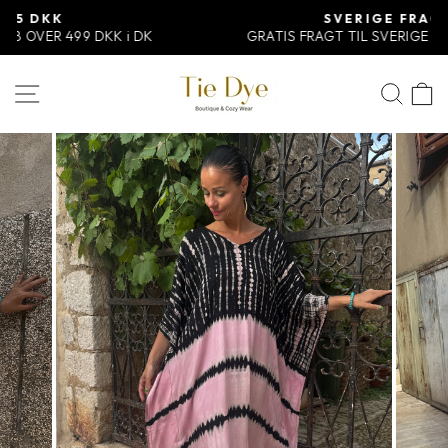
Skip
SVERIGE FRAGT 60 DKK
til
GRATIS FRAGT TIL SVERIGE VED KØB OVER 499 DKK
indhold
SØ