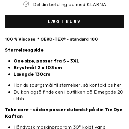
Del din betaling op med KLARNA
LÆG I KURV
100 % Viscose * OEKO-TEX® - standard 100
Størrelsesguide
One size, passer fra S - 3XL
Brystmål 2 x 103 cm
Længde 130cm
Har du spørgsmål til størrelser, så kontakt os
her
Du kan også finde den i butikken på Elmegade 20
i kbh
Take care - sådan passer du bedst på din Tie Dye
Kaftan
Håndvask maskinprogram 30
° koldt vand