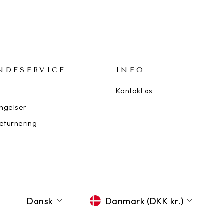
NDESERVICE
INFO
k
Kontakt os
ngelser
returnering
SPROG
VALUTA
Dansk
Danmark (DKK kr.)