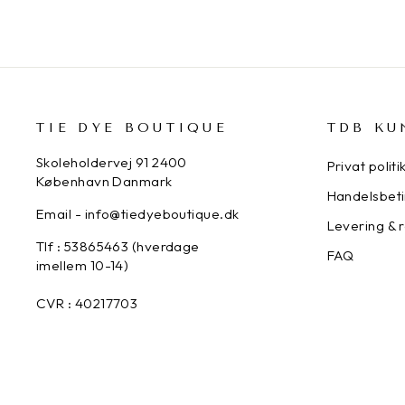
TIE DYE BOUTIQUE
TDB KU
Skoleholdervej 91 2400
Privat politi
København Danmark
Handelsbeti
Email - info@tiedyeboutique.dk
Levering & 
Tlf : 53865463 (hverdage
FAQ
imellem 10-14)
CVR : 40217703