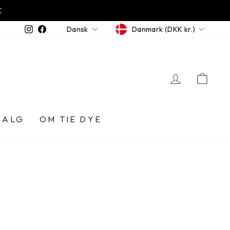
GRATIS FRAGT TIL 
SVERIGE FRAGT 60 DKK
VALUTA
SPROG
Instagram
Facebook
Danmark (DKK kr.)
Dansk
LOG IN
KUR
SALG
OM TIE DYE