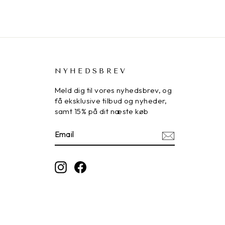
NYHEDSBREV
Meld dig til vores nyhedsbrev, og
få eksklusive tilbud og nyheder,
samt 15% på dit næste køb
EMAIL
FÅ
GODE
TILBUD
Instagram
Facebook